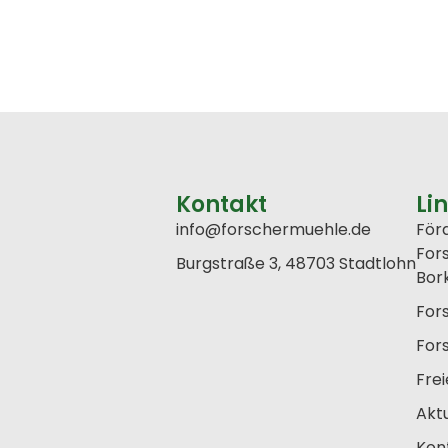
Kontakt
Li
info@forschermuehle.de
För
For
Burgstraße 3, 48703 Stadtlohn
Bork
For
For
Fre
Aktu
Kon